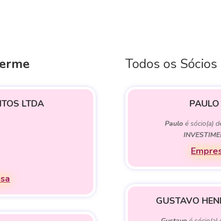
herme
Todos os Sócios
NTOS LTDA
PAULO
Paulo
é sócio(a) 
INVESTIME
Empres
esa
GUSTAVO HEN
Gustavo
é sócio(a)