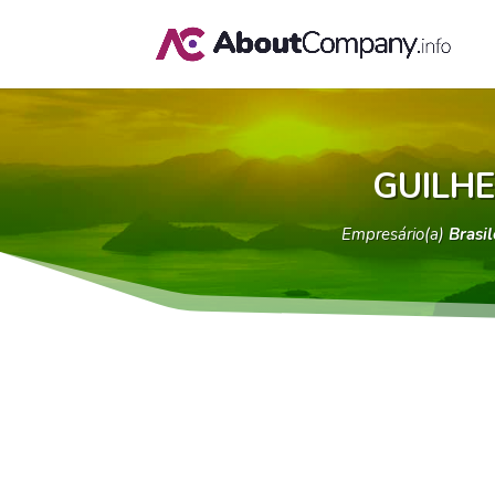
GUILH
Empresário(a)
Brasil