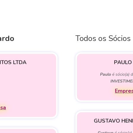
ardo
Todos os Sócios
NTOS LTDA
PAULO
Paulo
é sócio(a) 
INVESTIME
Empres
esa
GUSTAVO HEN
Gustavo
é sócio(a)