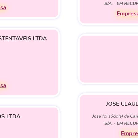
S/A. - EM REC
esa
Empresa
STENTAVEIS LTDA
esa
JOSE CLAU
S LTDA.
Jose
foi sócio(a) de
Cam
S/A. - EM REC
Empres