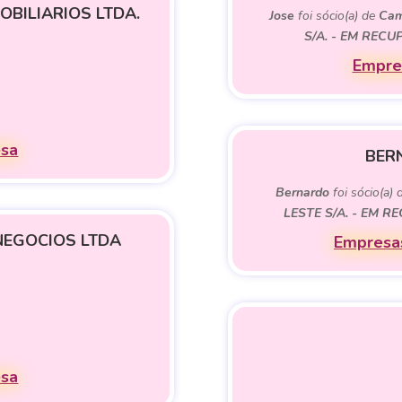
BILIARIOS LTDA.
Jose
foi sócio(a) de
Cam
S/A. - EM REC
Empres
esa
BER
Bernardo
foi sócio(a)
LESTE S/A. - EM 
NEGOCIOS LTDA
Empresas
esa