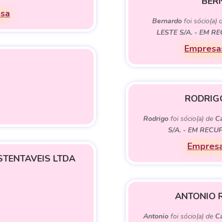
BER
esa
Bernardo
foi sócio(a)
LESTE S/A. - EM 
Empresas
RODRIG
Rodrigo
foi sócio(a) de
Ca
S/A. - EM REC
Empresa
STENTAVEIS LTDA
ANTONIO 
Antonio
foi sócio(a) de
Ca