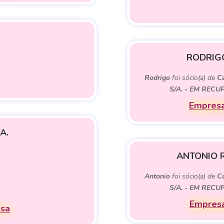
RODRIG
Rodrigo
foi sócio(a) de
Ca
S/A. - EM REC
Empresa
A.
ANTONIO 
Antonio
foi sócio(a) de
Ca
S/A. - EM REC
Empresa
esa