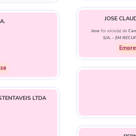
JOSE CLAU
A.
Jose
foi sócio(a) de
Cam
S/A. - EM REC
Empres
esa
STENTAVEIS LTDA