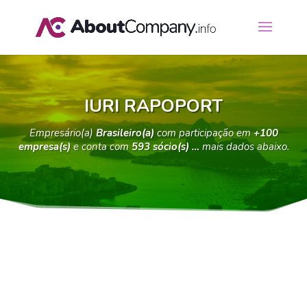
IURI RAPOPORT
Empresário(a)
Brasileiro(a)
com participação em
+100
empresa(s)
e conta com
593 sócio(s) …
mais dados abaixo.