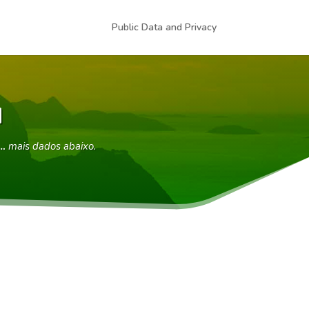
Public Data and Privacy
I
 …
mais dados abaixo.