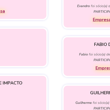
Evandro
foi sócio(a) 
esa
PARTICI
Empresa
FABIO 
Fabio
foi sócio(a) d
PARTICI
Empres
E IMPACTO
GUILHER
Guilherme
foi sócio(a
PARTICI