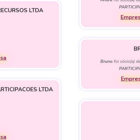
PARTICI
RECURSOS LTDA
Empres
B
esa
Bruno
foi sócio(a) d
PARTICI
Empres
RTICIPACOES LTDA
esa