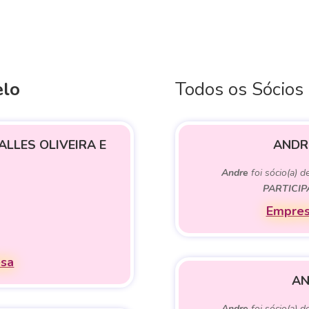
elo
Todos os Sócios
ALLES OLIVEIRA E
ANDR
Andre
foi sócio(a) d
PARTICI
Empres
esa
AN
Andre
foi sócio(a) d