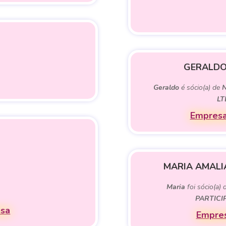
GERALDO
Geraldo
é sócio(a) de
N
LT
Empresa
MARIA AMALI
Maria
foi sócio(a)
PARTICI
esa
Empres