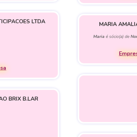
ICIPACOES LTDA
MARIA AMALI
Maria
é sócio(a) de
No
Empres
esa
O BRIX B.LAR