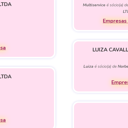
LTDA
Multiservice
é sócio(a) d
LT
Empresas 
esa
LUIZA CAVAL
Luiza
é sócio(a) de
Norbe
LTDA
Empres
esa