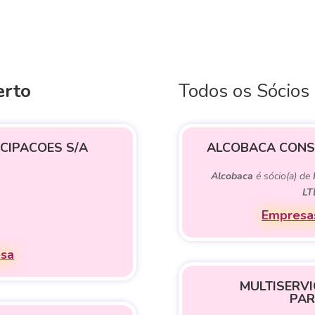
erto
Todos os Sócios
CIPACOES S/A
ALCOBACA CONSU
Alcobaca
é sócio(a) de
LT
Empresas
esa
MULTISERVI
PAR