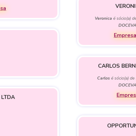
VERONI
esa
Veronica
é sócio(a) d
DOCEVA
Empresas
CARLOS BER
Carlos
é sócio(a) de
DOCEVA
Empres
A LTDA
OPPORTUN