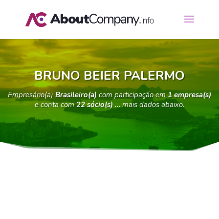
BRUNO BEIER PALERMO
Empresário(a)
Brasileiro(a)
com participação em
1 empresa(s)
e conta com
22 sócio(s) …
mais dados abaixo.