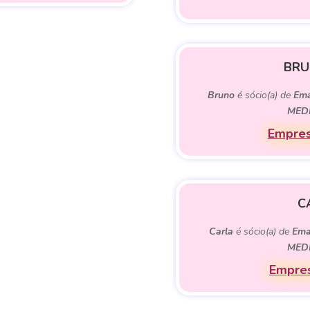
BRU
Bruno
é sócio(a) de
Ema
MED
Empres
C
Carla
é sócio(a) de
Ema
MED
Empres