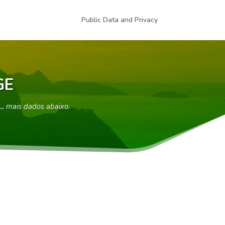
Public Data and Privacy
GE
 …
mais dados abaixo.