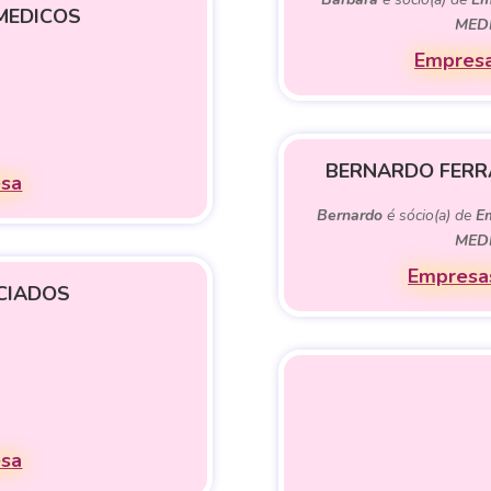
MEDICOS
MED
Empresa
BERNARDO FERR
esa
Bernardo
é sócio(a) de
E
MED
Empresas
CIADOS
esa