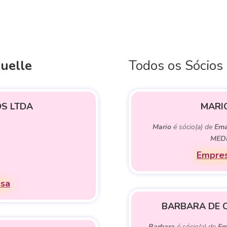
uelle
Todos os Sócios
OS LTDA
MARI
Mario
é sócio(a) de
Ema
MED
Empres
esa
BARBARA DE 
Barbara
é sócio(a) de
Em