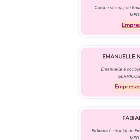
Catia
é sócio(a) de
Ema
MED
Empres
EMANUELLE N
Emanuelle
é sócio(
SERVICOS
Empresas
FABIA
Fabiana
é sócio(a) de
Em
MED