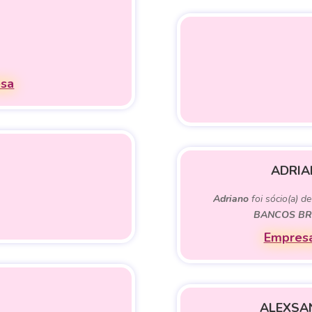
esa
ADRIA
Adriano
foi sócio(a) d
BANCOS BRA
Empresa
ALEXSA