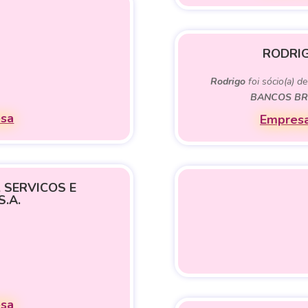
RODRIG
Rodrigo
foi sócio(a) d
BANCOS BRA
esa
Empresa
 SERVICOS E
S.A.
esa