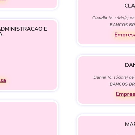
CLA
Claudia
foi sócio(a) d
BANCOS BRA
ADMINISTRACAO E
A.
Empresa
DAN
Daniel
foi sócio(a) de
esa
BANCOS BRA
Empres
MAR