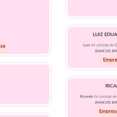
LUIZ EDU
esa
Luiz
foi sócio(a) de
C
BANCOS BRA
Empre
RICA
Ricardo
foi sócio(a) d
BANCOS BRA
Empresa