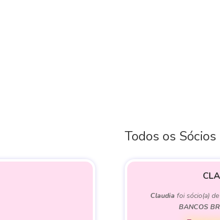
Todos os Sócios
CLA
Claudia
foi sócio(a) d
BANCOS BRA