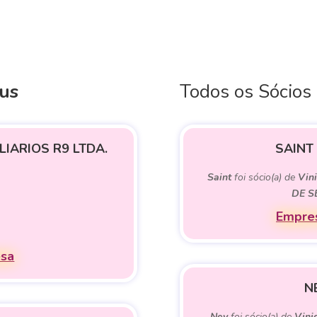
ius
Todos os Sócios
IARIOS R9 LTDA.
SAINT
Saint
foi sócio(a) de
Vini
DE S
Empres
esa
N
Ney
foi sócio(a) de
Vini