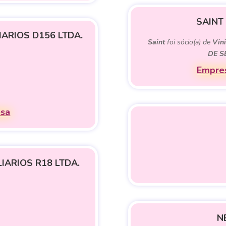
SAINT
ARIOS D156 LTDA.
Saint
foi sócio(a) de
Vini
DE S
Empres
esa
IARIOS R18 LTDA.
N