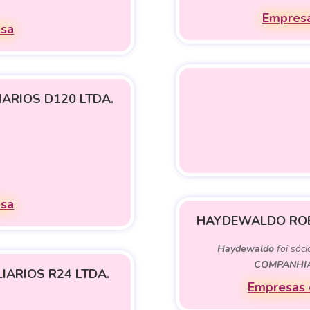
Empresa
esa
ARIOS D120 LTDA.
esa
HAYDEWALDO ROB
Haydewaldo
foi sóci
COMPANHIA
IARIOS R24 LTDA.
Empresas 