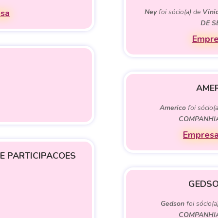
esa
Ney
foi sócio(a) de
Vini
DE S
Empre
AMER
Americo
foi sócio(
COMPANHIA
Empresa
E PARTICIPACOES
GEDSO
Gedson
foi sócio(a
COMPANHIA