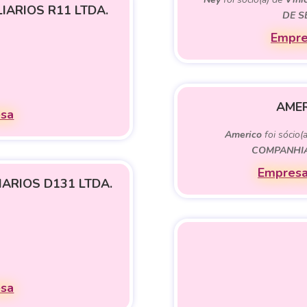
IARIOS R11 LTDA.
DE S
Empre
AMER
esa
Americo
foi sócio(
COMPANHIA
Empresa
ARIOS D131 LTDA.
esa