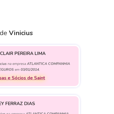
 de
Vinicius
 CLAIR PEREIRA LIMA
cius
na empresa
ATLANTICA COMPANHIA
EGUROS
em
03/01/2014
.
as e Sócios de Saint
EY FERRAZ DIAS
cius
na empresa
ATLANTICA COMPANHIA