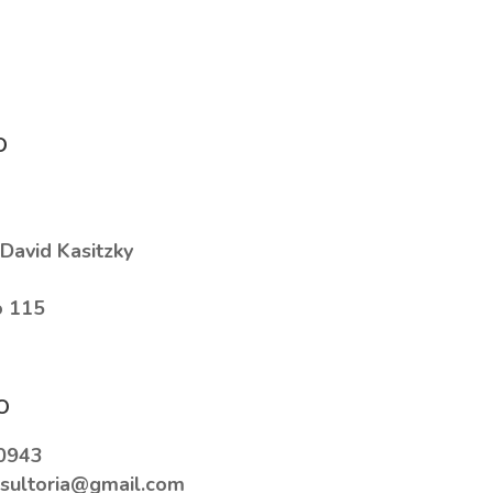
o
David Kasitzky
 115
o
0943
sultoria@gmail.com