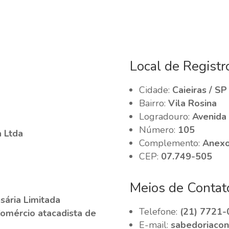
Local de Registr
Cidade:
Caieiras / SP
Bairro:
Vila Rosina
Logradouro:
Avenida 
Número:
105
a Ltda
Complemento:
Anexo
CEP:
07.749-505
Meios de Contat
ária Limitada
Telefone:
(21) 7721-
Comércio atacadista de
E-mail:
sabedoriacon