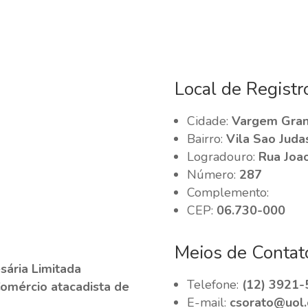
Local de Registr
Cidade:
Vargem Grand
Bairro:
Vila Sao Juda
Logradouro:
Rua Joao
Número:
287
Complemento:
CEP:
06.730-000
Meios de Contat
ária Limitada
Telefone:
(12) 3921-
Comércio atacadista de
E-mail:
csorato@uol.