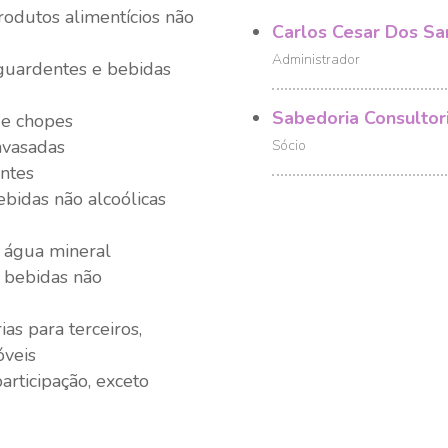
rodutos alimentícios não
Carlos Cesar Dos Sa
Administrador
aguardentes e bebidas
Sabedoria Consultor
 e chopes
nvasadas
Sócio
antes
ebidas não alcoólicas
e água mineral
e bebidas não
as para terceiros,
óveis
articipação, exceto