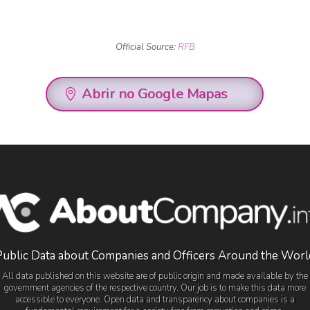
Official Source:
RFB
Abrir no Google Mapas
Public Data about Companies and Officers Around the Worl
All data published on this website are of public origin and made available by the
government agencies of the respective country. Our job is to make this data more
accessible to everyone. Open data and transparency about companies is a