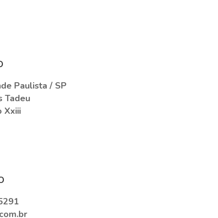
o
e Paulista / SP
s Tadeu
 Xxiii
o
5291
com.br