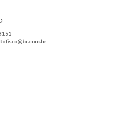
o
3151
tofisco@br.com.br