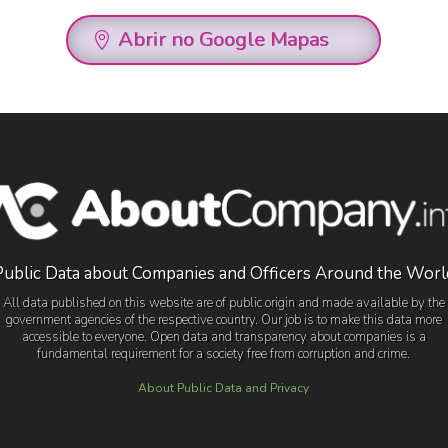
Abrir no Google Mapas
Public Data about Companies and Officers Around the Worl
All data published on this website are of public origin and made available by the
government agencies of the respective country. Our job is to make this data more
accessible to everyone. Open data and transparency about companies is a
fundamental requirement for a society free from corruption and crime.
About Public Data and Privacy