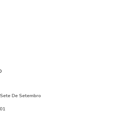
o
 Sete De Setembro
101