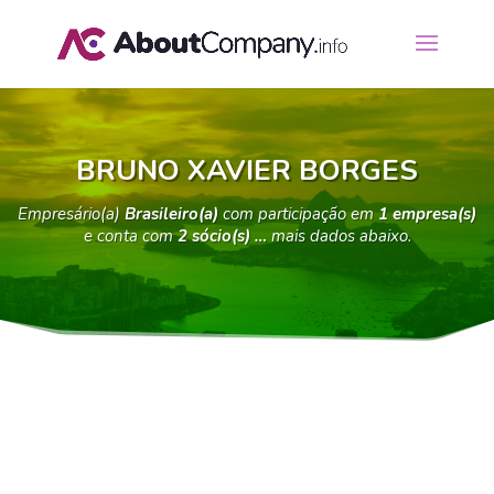
BRUNO XAVIER BORGES
Empresário(a)
Brasileiro(a)
com participação em
1 empresa(s)
e conta com
2 sócio(s) …
mais dados abaixo.