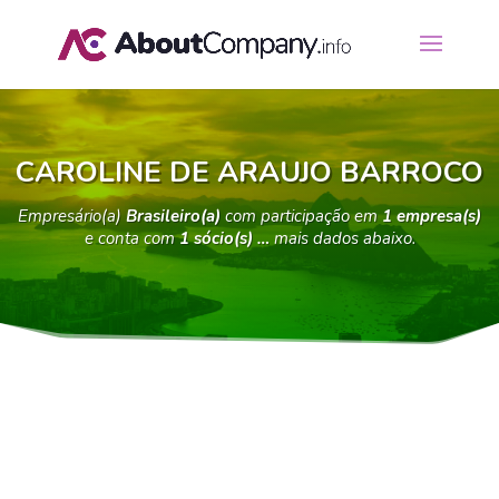
CAROLINE DE ARAUJO BARROCO
Empresário(a)
Brasileiro(a)
com participação em
1 empresa(s)
e conta com
1 sócio(s) …
mais dados abaixo.