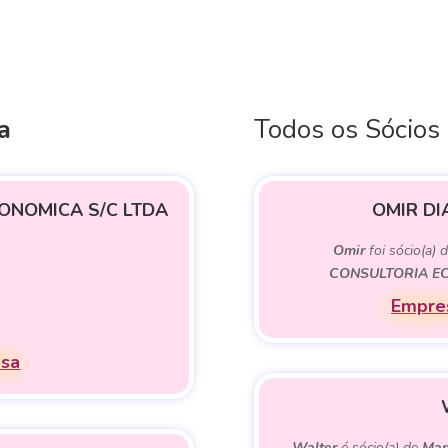
a
Todos os Sócios
ONOMICA S/C LTDA
OMIR DI
Omir
foi sócio(a) 
CONSULTORIA E
Empres
esa
Walter
é sócio(a) de
Mar