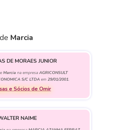
 de
Marcia
AS DE MORAES JUNIOR
de
Marcia
na empresa
AGRICONSULT
CONOMICA S/C LTDA
em
29/01/2001
.
as e Sócios de Omir
WALTER NAIME
cia
na empresa
MARCIA AZANHA FERRAZ