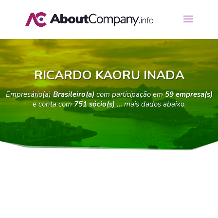
RICARDO KAORU INADA
Empresário(a)
Brasileiro(a)
com participação em
59 empresa(s)
e conta com
751 sócio(s) …
mais dados abaixo.