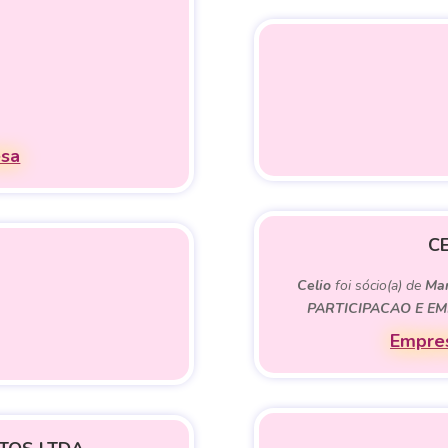
esa
C
Celio
foi sócio(a) de
Mar
PARTICIPACAO E E
Empres