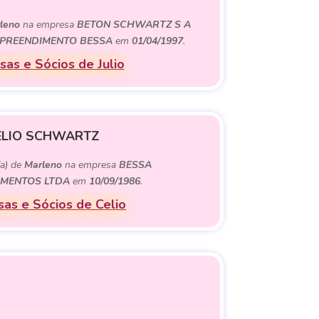
leno
na empresa
BETON SCHWARTZ S A
MPREENDIMENTO BESSA
em
01/04/1997
.
as e Sócios de Julio
ELIO SCHWARTZ
(a) de
Marleno
na empresa
BESSA
MENTOS LTDA
em
10/09/1986
.
as e Sócios de Celio