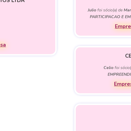
TOS LTDA
Julio
foi sócio(a) de
Mar
PARTICIPACAO E E
Empres
esa
C
Celio
foi sócio
EMPREENDI
Empres