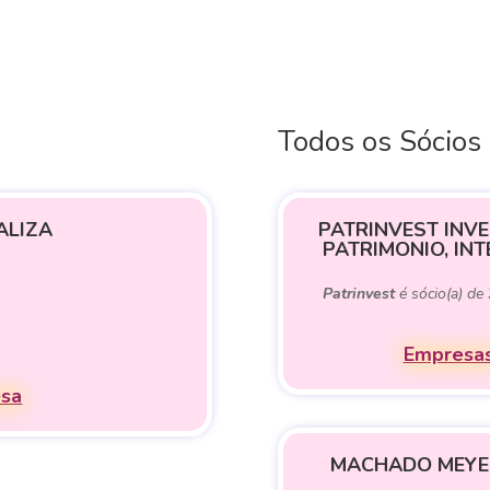
Todos os Sócios
ALIZA
PATRINVEST INV
PATRIMONIO, IN
Patrinvest
é sócio(a) de
Empresas
esa
MACHADO MEYER