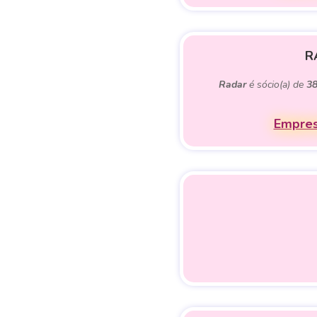
R
Radar
é sócio(a) de
3
Empres