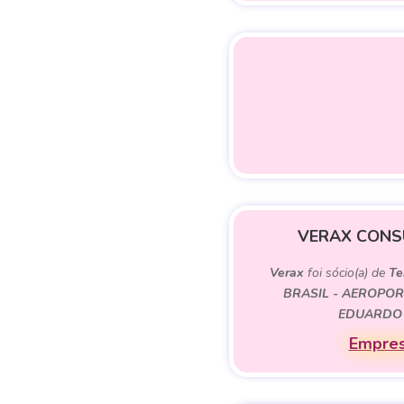
VERAX CONSU
Verax
foi sócio(a) de
Te
BRASIL - AEROPO
EDUARDO
Empres