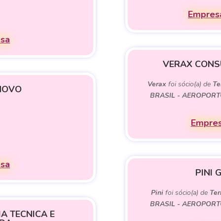
Empresa
esa
VERAX CONSU
Verax
foi sócio(a) de
Te
 NOVO
BRASIL - AEROPORT
Empres
esa
PINI 
Pini
foi sócio(a) de
Ter
BRASIL - AEROPORT
A TECNICA E