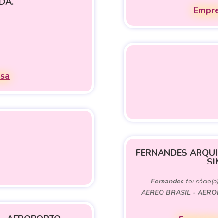
DA.
Empre
esa
FERNANDES ARQUI
SI
Fernandes
foi sócio(a
AEREO BRASIL - AER