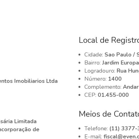
Local de Registr
Cidade:
Sao Paulo / 
Bairro:
Jardim Europa
Logradouro:
Rua Hun
Número:
1400
tos Imobiliarios Ltda
Complemento:
Andar
CEP:
01.455-000
Meios de Contat
ária Limitada
Telefone:
(11) 3377-
Incorporação de
E-mail:
fiscal@even.