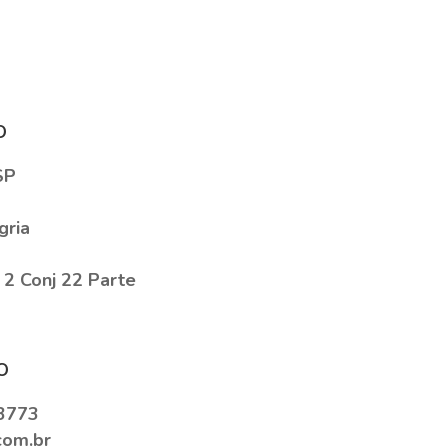
o
SP
gria
 2 Conj 22 Parte
o
3773
com.br