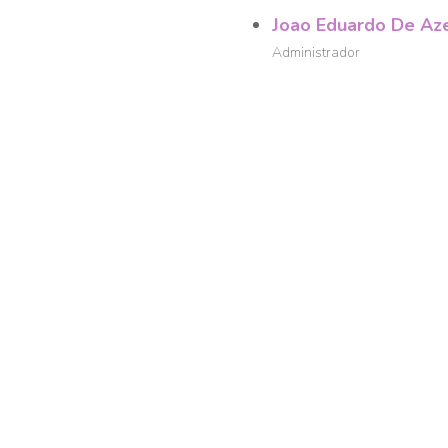
Joao Eduardo De Aze
Administrador
Marcelo Lenttini De 
Administrador
Official Source:
RFB
Abrir no Google Mapas