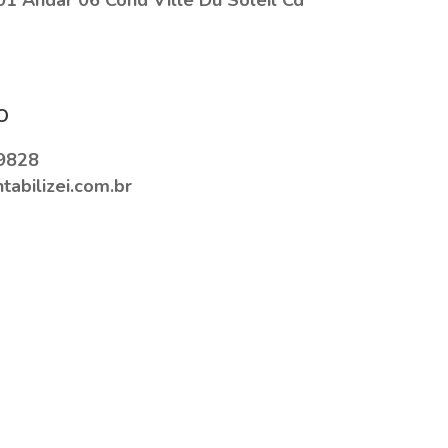
o
9828
abilizei.com.br