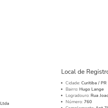
Local de Registr
Cidade:
Curitiba / PR
Bairro:
Hugo Lange
Logradouro:
Rua Joao
Número:
760
 Ltda
Complemento:
Apt 7