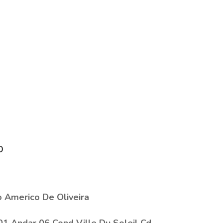
o
 Americo De Oliveira
01 Andar 06 Cond Ville Du Soleil Cd