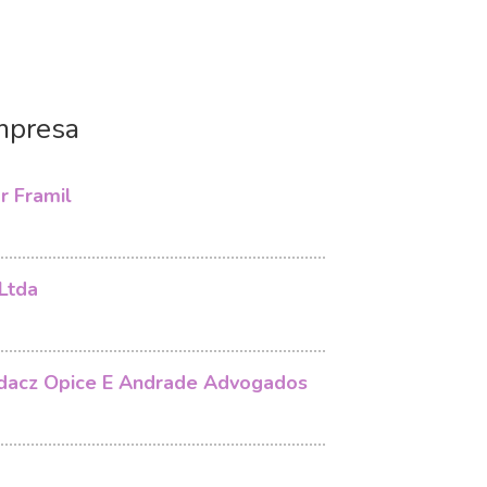
mpresa
r Framil
Ltda
acz Opice E Andrade Advogados