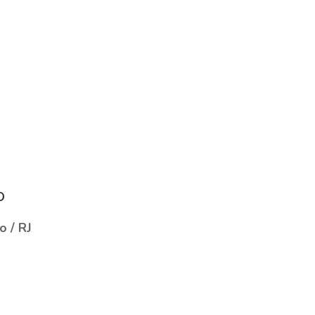
o
o / RJ