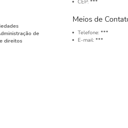
CEP:
***
Meios de Contat
ciedades
Telefone:
***
Administração de
E-mail:
***
e direitos