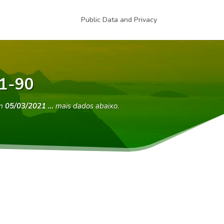
Public Data and Privacy
01-90
em
05/03/2021 …
mais dados abaixo.