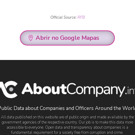
Official Source:
RFB
Abrir no Google Mapas
Public Data about Companies and Officers Around the Worl
All data published on this website are of public origin and made available by the
government agencies of the respective country. Our job is to make this data more
accessible to everyone. Open data and transparency about companies is a
fundamental requirement for a society free from corruption and crime.