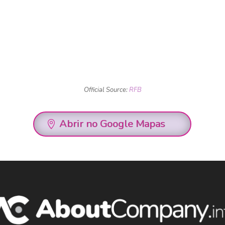
Official Source:
RFB
Abrir no Google Mapas