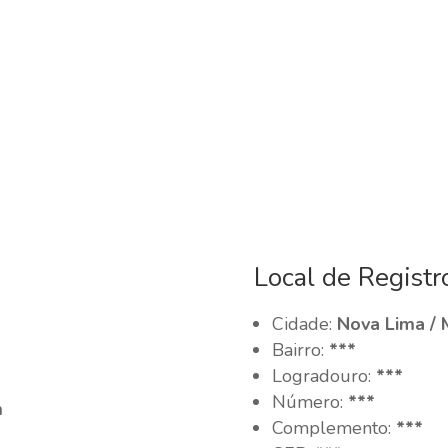
Local de Registr
Cidade:
Nova Lima /
Bairro:
***
Logradouro:
***
Número:
***
m
Complemento:
***