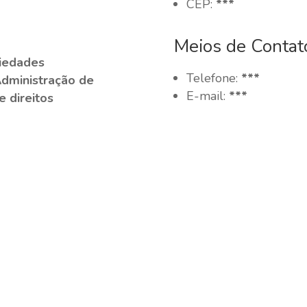
CEP:
***
Meios de Contat
ciedades
Telefone:
***
Administração de
E-mail:
***
e direitos