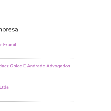
mpresa
r Framil
acz Opice E Andrade Advogados
Ltda