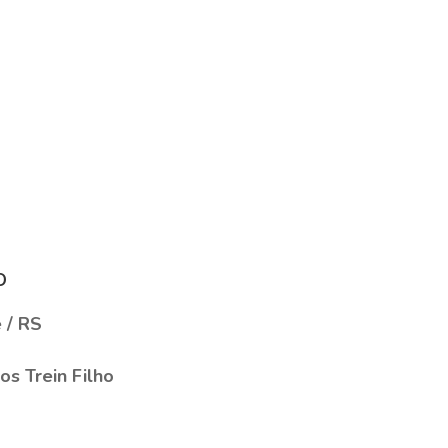
o
 / RS
os Trein Filho