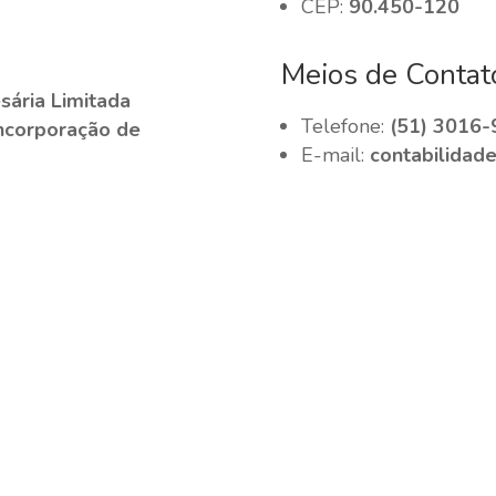
CEP:
90.450-120
Meios de Contat
ária Limitada
Telefone:
(51) 3016-
Incorporação de
E-mail:
contabilidad