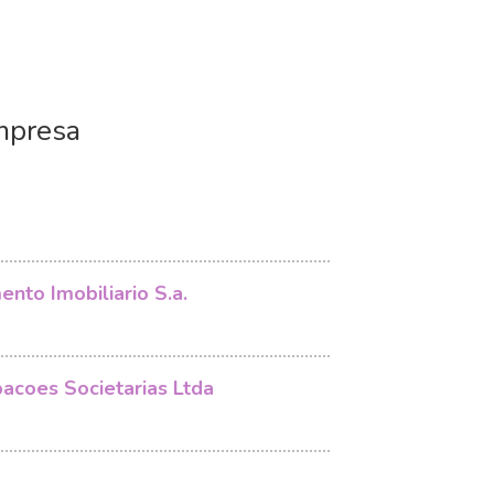
mpresa
nto Imobiliario S.a.
pacoes Societarias Ltda