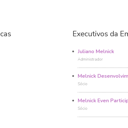
icas
Executivos da E
Juliano Melnick
Administrador
Melnick Desenvolvime
Sócio
Melnick Even Partici
Sócio