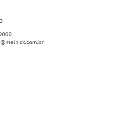
o
9000
e@melnick.com.br