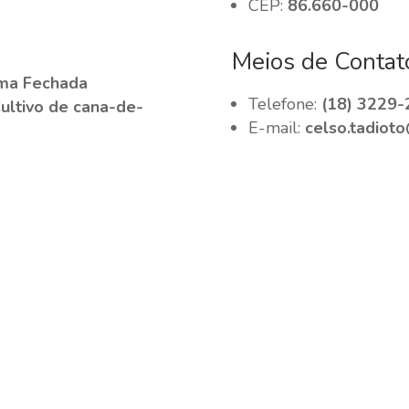
CEP:
86.660-000
Meios de Contat
ma Fechada
Telefone:
(18) 3229-
Cultivo de cana-de-
E-mail:
celso.tadiot