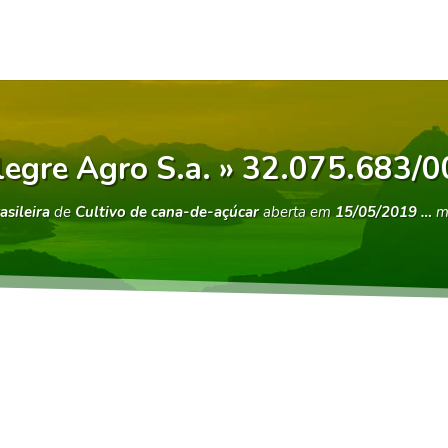
legre Agro S.a. » 32.075.683/
asileira
de
Cultivo de cana-de-açúcar
aberta em
15/05/2019 …
ma