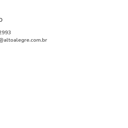
o
2993
o@altoalegre.com.br