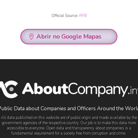
Official Source:
RFB
Abrir no Google Mapas
Public Data about Companies and Officers Around the Worl
All data published on this website are of public origin and made available by the
government agencies of the respective country. Our job is to make this data more
accessible to everyone. Open data and transparency about companies is a
fundamental requirement for a society free from corruption and crime.