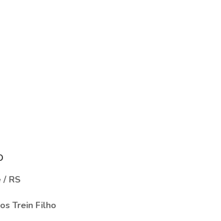
o
 / RS
os Trein Filho