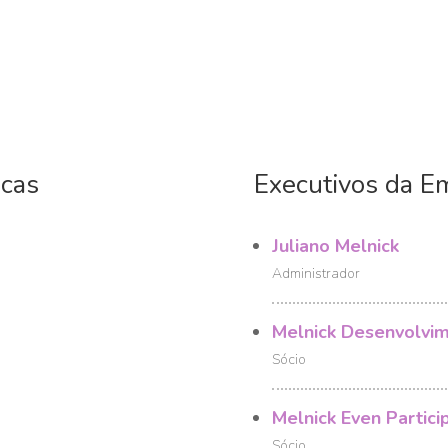
icas
Executivos da E
Juliano Melnick
Administrador
Melnick Desenvolvime
Sócio
Melnick Even Partici
Sócio