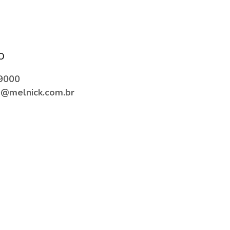
o
9000
e@melnick.com.br