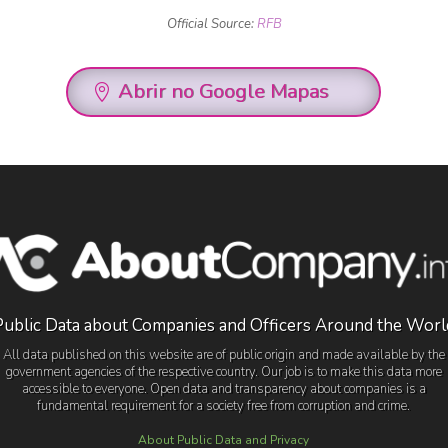
Official Source:
RFB
Abrir no Google Mapas
Public Data about Companies and Officers Around the Worl
All data published on this website are of public origin and made available by the
government agencies of the respective country. Our job is to make this data more
accessible to everyone. Open data and transparency about companies is a
fundamental requirement for a society free from corruption and crime.
About Public Data and Privacy