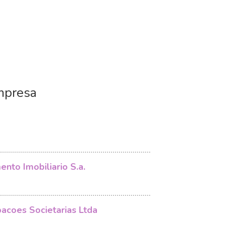
mpresa
nto Imobiliario S.a.
pacoes Societarias Ltda