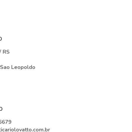
o
/ RS
 Sao Leopoldo
o
6679
icariolovatto.com.br