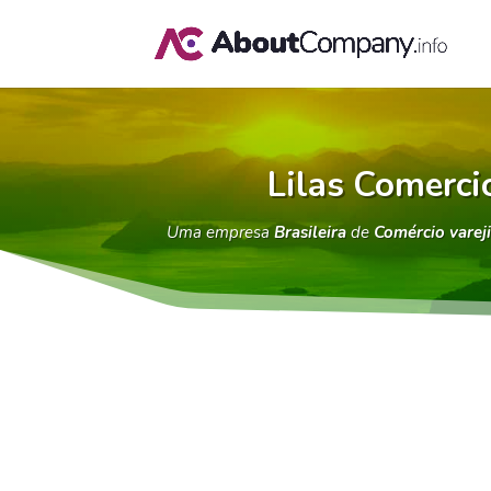
Lilas Comerci
Uma empresa
Brasileira
de
Comércio vareji