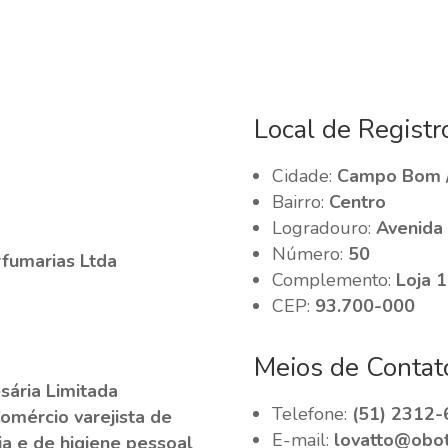
Local de Registr
Cidade:
Campo Bom 
Bairro:
Centro
Logradouro:
Avenida
Número:
50
rfumarias Ltda
Complemento:
Loja 1
CEP:
93.700-000
Meios de Contat
ária Limitada
Telefone:
(51) 2312-
Comércio varejista de
E-mail:
lovatto@obot
a e de higiene pessoal