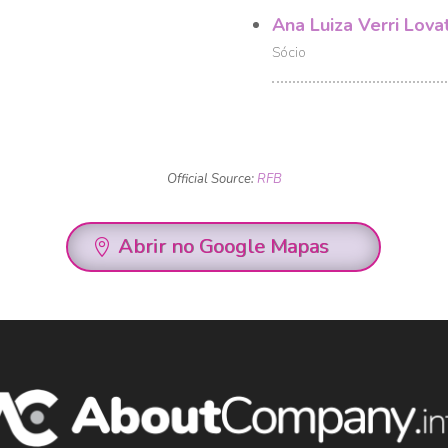
Ana Luiza Verri Lova
Sócio
Official Source:
RFB
Abrir no Google Mapas