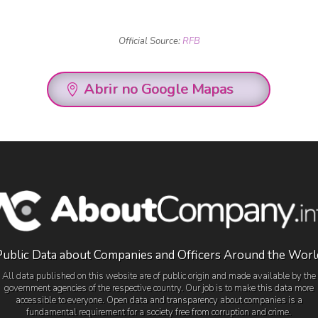
Official Source:
RFB
Abrir no Google Mapas
Public Data about Companies and Officers Around the Worl
All data published on this website are of public origin and made available by the
government agencies of the respective country. Our job is to make this data more
accessible to everyone. Open data and transparency about companies is a
fundamental requirement for a society free from corruption and crime.