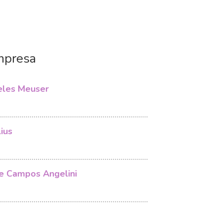
mpresa
eles Meuser
ius
e Campos Angelini