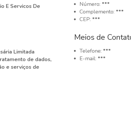
Número:
***
io E Servicos De
Complemento:
***
CEP:
***
Meios de Contat
Telefone:
***
ária Limitada
E-mail:
***
Tratamento de dados,
ão e serviços de