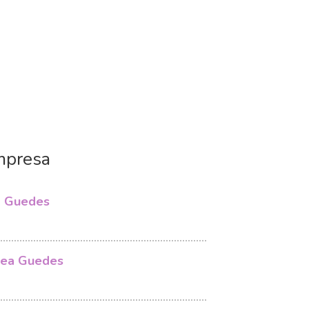
mpresa
a Guedes
rea Guedes