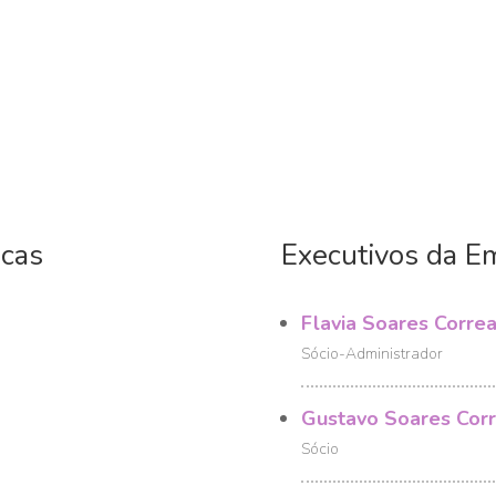
icas
Executivos da E
Flavia Soares Corre
Sócio-Administrador
Gustavo Soares Cor
Sócio