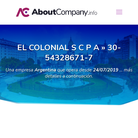
EL COLONIAL S C P A » 30-
54328671-7
Una empresa
Argentina
que opera desde
24/07/2019
… más
detalles a continuación.