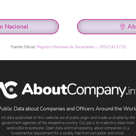
ro Nacional
Ab
Fuente Oficial:
Registro Nacional de Sociedades – 30521415718
Public Data about Companies and Officers Around the Worl
All data published on this website are of public origin and made available by the
government agencies of the respective country. Our job is to make this data more
accessible to everyone. Open data and transparency about companies is a
fundamental requirement for a society free from corruption and crime.