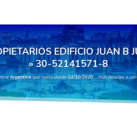
IETARIOS EDIFICIO JUAN B 
» 30-52141571-8
resa
Argentina
que opera desde
02/10/2020
… más detalles a con