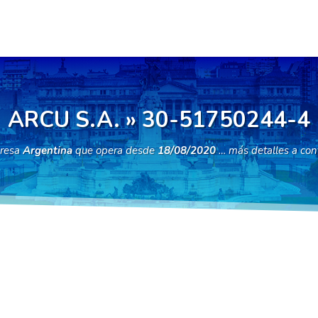
ARCU S.A. » 30-51750244-4
resa
Argentina
que opera desde
18/08/2020
… más detalles a con