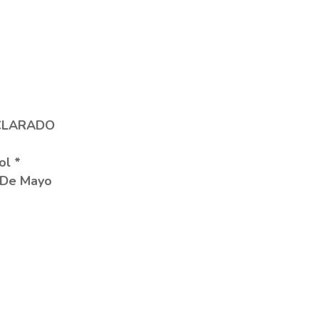
CLARADO
ol *
 De Mayo