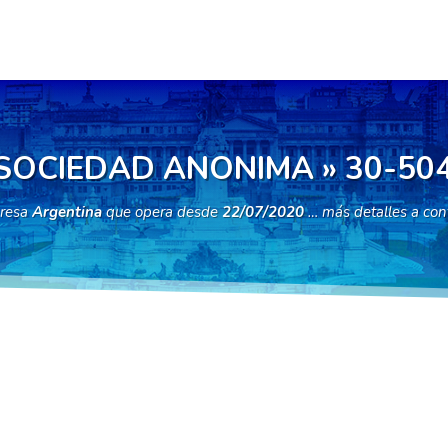
SOCIEDAD ANONIMA » 30-50
resa
Argentina
que opera desde
22/07/2020
… más detalles a con