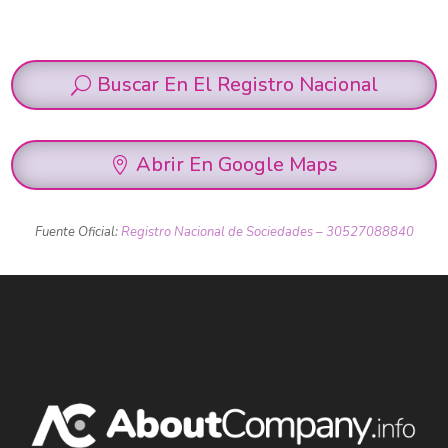
Buscar En El Registro Nacional
Abrir En Google Maps
Fuente Oficial:
Registro Nacional de Sociedades – 30527088840